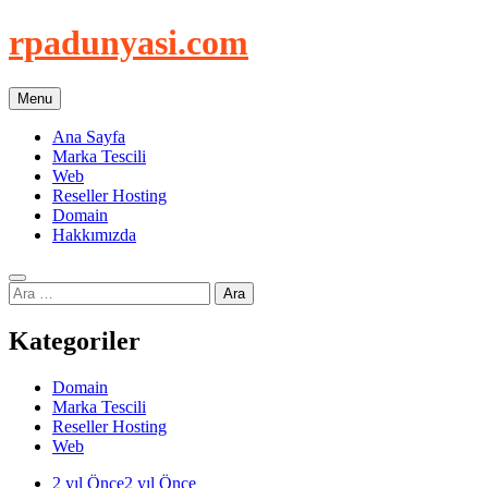
Skip
rpadunyasi.com
to
content
Menu
"Webin Kalbinde: Marka Tescili ve Hosting Çözümleri!
Ana Sayfa
Marka Tescili
Web
Reseller Hosting
Domain
Hakkımızda
Arama:
Kategoriler
Domain
Marka Tescili
Reseller Hosting
Web
2 yıl Önce
2 yıl Önce