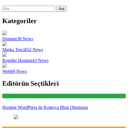
Arama:
Kategoriler
Domain
38
News
Marka Tescili
52
News
Reseller Hosting
43
News
Web
69
News
Editörün Seçtikleri
Reseller Hosting
Hosting WordPress ile Kolayca Blog Oluşturun