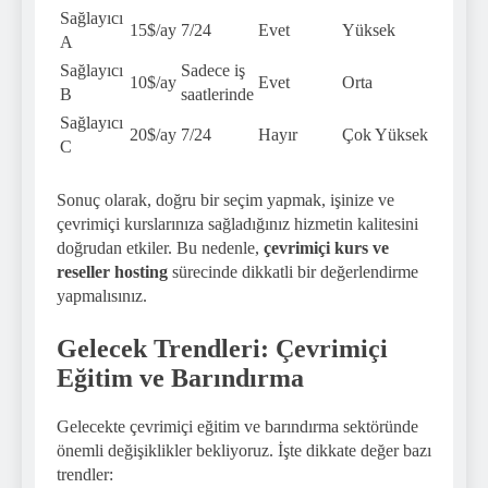
Sağlayıcı
15$/ay
7/24
Evet
Yüksek
A
Sağlayıcı
Sadece iş
10$/ay
Evet
Orta
B
saatlerinde
Sağlayıcı
20$/ay
7/24
Hayır
Çok Yüksek
C
Sonuç olarak, doğru bir seçim yapmak, işinize ve
çevrimiçi kurslarınıza sağladığınız hizmetin kalitesini
doğrudan etkiler. Bu nedenle,
çevrimiçi kurs ve
reseller hosting
sürecinde dikkatli bir değerlendirme
yapmalısınız.
Gelecek Trendleri: Çevrimiçi
Eğitim ve Barındırma
Gelecekte çevrimiçi eğitim ve barındırma sektöründe
önemli değişiklikler bekliyoruz. İşte dikkate değer bazı
trendler: