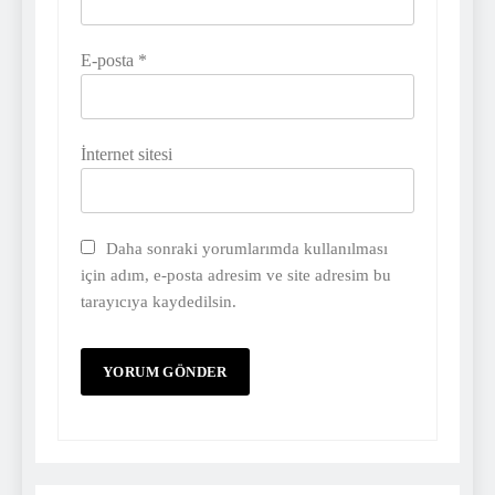
E-posta
*
İnternet sitesi
Daha sonraki yorumlarımda kullanılması
için adım, e-posta adresim ve site adresim bu
tarayıcıya kaydedilsin.