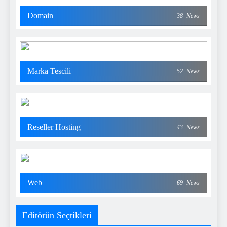
Domain
38
News
Marka Tescili
52
News
Reseller Hosting
43
News
Web
69
News
Editörün Seçtikleri