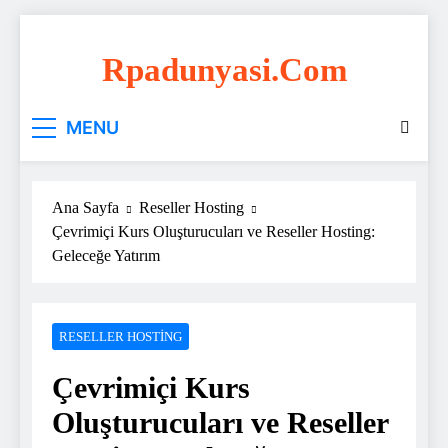
Skip
to
Rpadunyasi.com
content
"Webin Kalbinde: Marka Tescili ve Hosting
MENU
Çözümleri!
Ana Sayfa
Reseller Hosting
Çevrimiçi Kurs Oluşturucuları ve Reseller Hosting:
Geleceğe Yatırım
RESELLER HOSTING
Çevrimiçi Kurs
Oluşturucuları ve Reseller