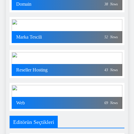
Domain
38
News
Marka Tescili
52
News
Reseller Hosting
43
News
Web
69
News
Editörün Seçtikleri