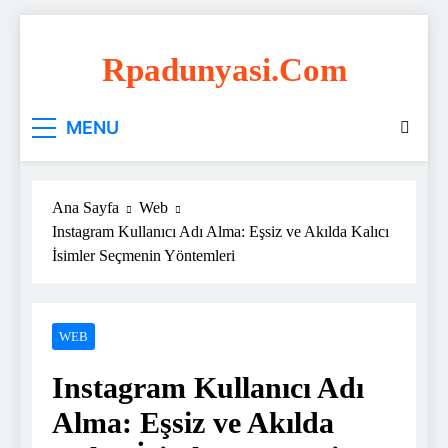
Skip
to
Rpadunyasi.com
content
"Webin Kalbinde: Marka Tescili ve Hosting
MENU
Çözümleri!
Ana Sayfa
Web
Instagram Kullanıcı Adı Alma: Eşsiz ve Akılda Kalıcı
İsimler Seçmenin Yöntemleri
WEB
Instagram Kullanıcı Adı
Alma: Eşsiz ve Akılda