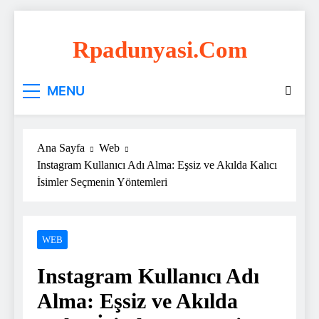
Skip
to
Rpadunyasi.com
content
"Webin Kalbinde: Marka Tescili ve Hosting
MENU
Çözümleri!
Ana Sayfa
Web
Instagram Kullanıcı Adı Alma: Eşsiz ve Akılda Kalıcı
İsimler Seçmenin Yöntemleri
WEB
Instagram Kullanıcı Adı
Alma: Eşsiz ve Akılda