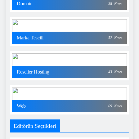
Domain
38
News
Marka Tescili
52
News
Reseller Hosting
43
News
Web
69
News
Editörün Seçtikleri