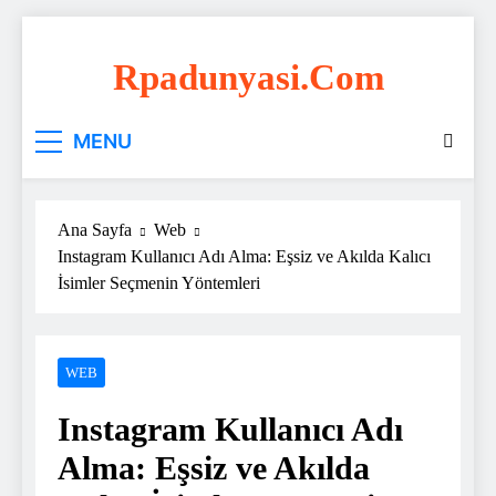
Skip
to
Rpadunyasi.com
content
"Webin Kalbinde: Marka Tescili ve Hosting
MENU
Çözümleri!
Ana Sayfa
Web
Instagram Kullanıcı Adı Alma: Eşsiz ve Akılda Kalıcı
İsimler Seçmenin Yöntemleri
WEB
Instagram Kullanıcı Adı
Alma: Eşsiz ve Akılda