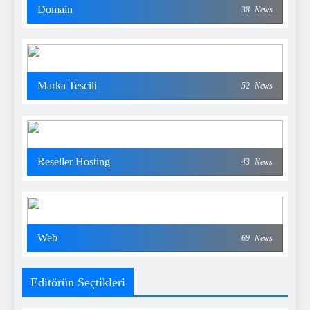
Domain
38
News
Marka Tescili
52
News
Reseller Hosting
43
News
Web
69
News
Editörün Seçtikleri