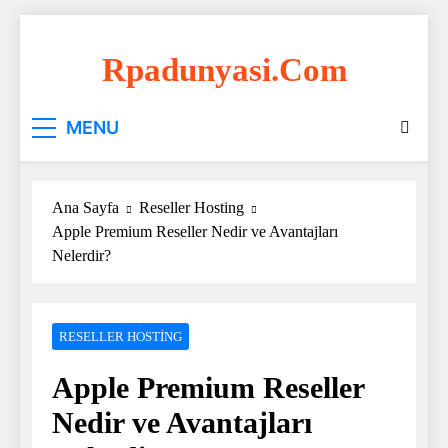
Skip
to
Rpadunyasi.com
content
"Webin Kalbinde: Marka Tescili ve Hosting
MENU
Çözümleri!
Ana Sayfa
Reseller Hosting
Apple Premium Reseller Nedir ve Avantajları
Nelerdir?
RESELLER HOSTING
Apple Premium Reseller
Nedir ve Avantajları