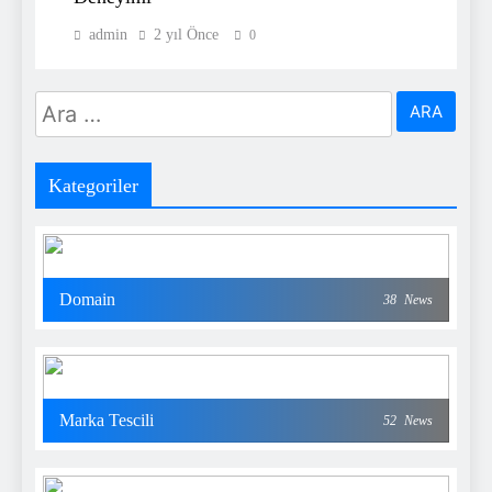
admin
2 yıl Önce
0
Arama:
Kategoriler
Domain
38
News
Marka Tescili
52
News