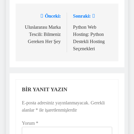
Önceki:
Sonraki:
Yazı
gezinmesi
Uluslararası Marka
Python Web
Tescili: Bilmeniz
Hosting: Python
Gereken Her Şey
Destekli Hosting
Seçenekleri
BIR YANIT YAZIN
E-posta adresiniz yayınlanmayacak.
Gerekli
alanlar
*
ile işaretlenmişlerdir
Yorum
*