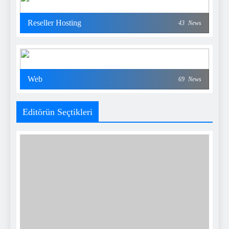
Reseller Hosting
43
News
Web
69
News
Editörün Seçtikleri