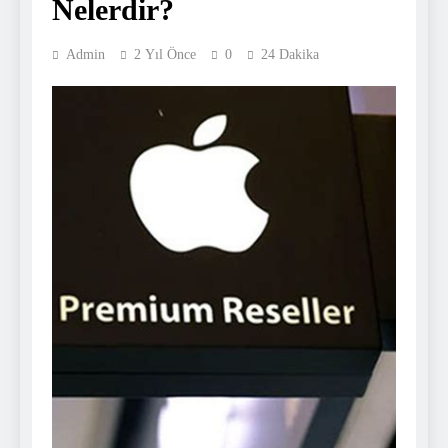
Nelerdir?
Admin
2 Yıl Önce
0
24 Dakika