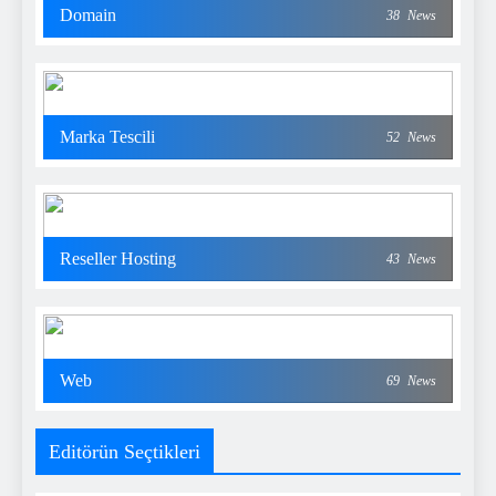
Domain
38
News
Marka Tescili
52
News
Reseller Hosting
43
News
Web
69
News
Editörün Seçtikleri