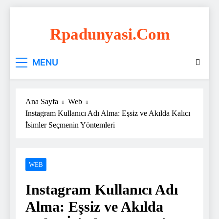
Skip
to
Rpadunyasi.com
content
"Webin Kalbinde: Marka Tescili ve Hosting
MENU
Çözümleri!
Ana Sayfa
Web
Instagram Kullanıcı Adı Alma: Eşsiz ve Akılda Kalıcı
İsimler Seçmenin Yöntemleri
WEB
Instagram Kullanıcı Adı
Alma: Eşsiz ve Akılda